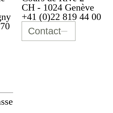
CH - 1024 Genève
gny
+41 (0)22 819 44 00
 70
Refuser
Autoriser
Contact
Refuser
Autoriser
asse