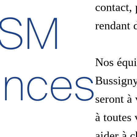
contact,
TSM
rendant 
Nos équi
ances
Bussign
seront à
à toutes
aider à c