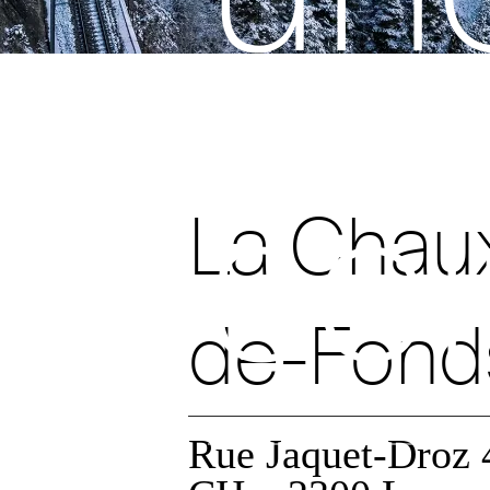
sol
La Chau
de-Fond
Rue Jaquet-Droz 