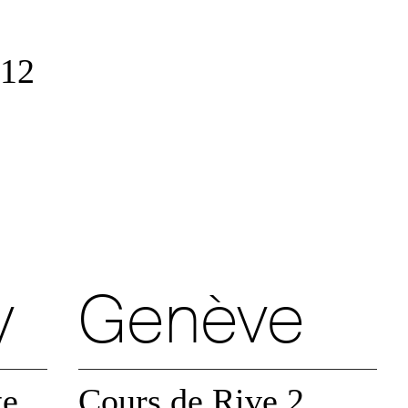
 12
Autoriser
Refuser
Refuser
Autoriser
y
Genève
Refuser
Autoriser
te
Cours de Rive 2