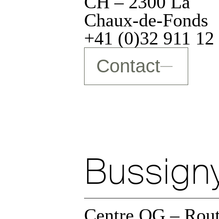
 des données
CH – 2300 La
Chaux-de-Fonds
+41 (0)32 911 12
Contact
e
Bussign
ublicitaires
Centre QG – Rou