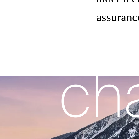
À
assuranc
ch