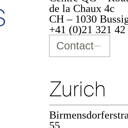
s
de la Chaux 4c
CH – 1030 Bussi
+41 (0)21 321 42
icitaire
Contact
Zurich
arder
Birmensdorferstr
55