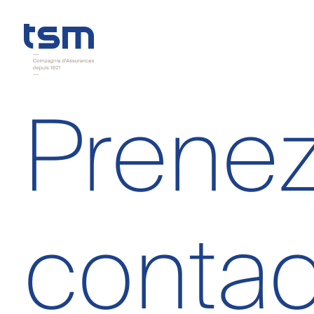
Prene
contac