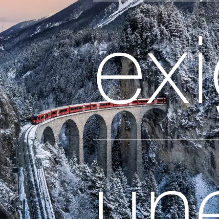
ex
un