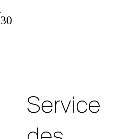
h
 30
Service
des