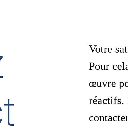
z
Votre sat
Pour cel
œuvre po
t
réactifs.
contacte