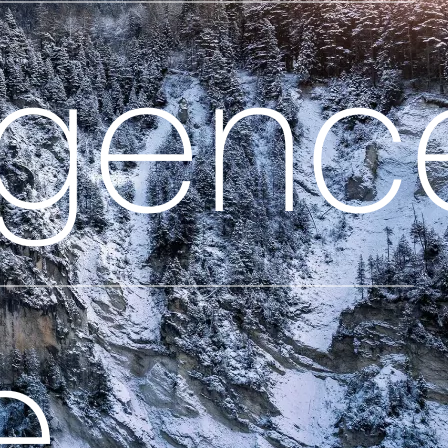
igenc
e